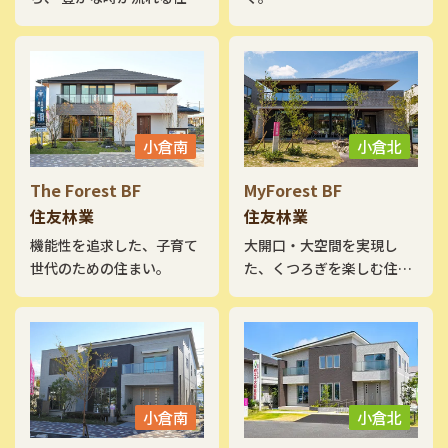
い。 自然の心地よさと調和
する暮らしをはじめません
か。
小倉南
小倉北
The Forest BF
MyForest BF
住友林業
住友林業
機能性を追求した、子育て
大開口・大空間を実現し
世代のための住まい。
た、くつろぎを楽しむ住ま
い。
小倉南
小倉北