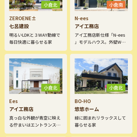
小倉北
小倉南
ZEROENE±
N-ees
七呂建設
アイ工務店
明るいLDKと３WAY動線で
アイ工務店新仕様「N-ees
毎日快適に暮らせる家
」モデルハウス。外壁W断
熱＋トリプルガラスによる
超高断熱住宅です。平屋を
モチーフにした外観と、ビ
ルトインガレージを囲む
LDK 。お気に入りのMINIと
いつも一緒です。 生活空間
小倉北
小倉北
の近くにハーフ収納、その
上にLDKと吹抜でつながる
Ees
BO-HO
スキップフロアの子供室、
アイ工務店
悠悠ホーム
ロフトや小屋裏収納など得
真っ白な外観が青空に映え
緑に囲まれリラックスして
意の収納や立体的な空間構
る佇まいはエントランスの
暮らせる家
成を感じてください。
2本のアイアンと2階のルー