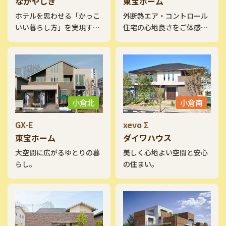
なかやしき
東宝ホーム
ホテルを思わせる「かっこ
外断熱エア・コントロール
いい暮らし方」を実現す
住宅の心地良さをご体感下
る。
さい。
小倉北
小倉南
GX-E
xevo Σ
東宝ホーム
ダイワハウス
大空間に広がるゆとりの暮
美しく心地よい空間と安心
らし。
の住まい。