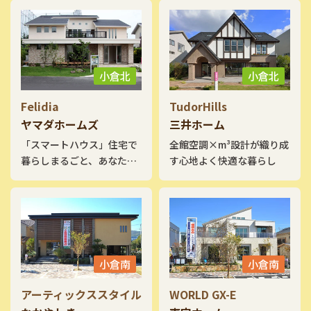
バーが印象的。玄関は吹き
抜けに向かって伸びるアイ
アン階段が来訪者を出迎え
ます。ちょっと籠れる畳敷
のハーフ収納や1.5階の趣味
小倉北
小倉北
部屋、小屋裏空間を活用し
たシアタールームは多彩な
Felidia
TudorHills
アイデア空間の使い方提案
ヤマダホームズ
三井ホーム
も見どころです。他にもデ
「スマートハウス」住宅で
全館空調×m³設計が織り成
ザイン性豊かなアイデアが
暮らしまるごと、あなたの
す心地よく快適な暮らし
いっぱいです。是非一度ご
未来を豊かに。
覧になって下さい。
小倉南
小倉南
アーティックススタイル
WORLD GX-E