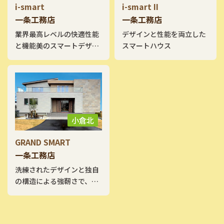
i-smart
i-smart II
一条工務店
一条工務店
業界最高レベルの快適性能
デザインと性能を両立した
と機能美のスマートデザイ
スマートハウス
ン住宅。
小倉北
GRAND SMART
一条工務店
洗練されたデザインと独自
の構造による強靭さで、強
く、美しい家。