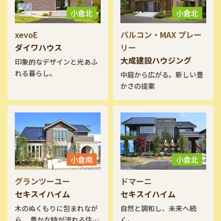
小倉北
小倉北
xevoE
パルコン・MAX プレー
ダイワハウス
リー
大成建設ハウジング
印象的なデザインと光あふ
れる暮らし。
中庭から広がる。新しい豊
かさの提案
小倉南
小倉北
グランツーユー
ドマーニ
セキスイハイム
セキスイハイム
木のぬくもりに包まれなが
自然と調和し、未来へ続
ら、 豊かな時が流れる住ま
く。