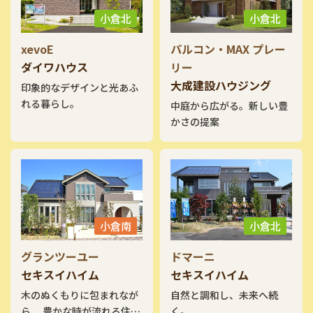
小倉北
小倉北
xevoE
パルコン・MAX プレー
ダイワハウス
リー
大成建設ハウジング
印象的なデザインと光あふ
れる暮らし。
中庭から広がる。新しい豊
かさの提案
小倉南
小倉北
グランツーユー
ドマーニ
セキスイハイム
セキスイハイム
木のぬくもりに包まれなが
自然と調和し、未来へ続
ら、 豊かな時が流れる住ま
く。