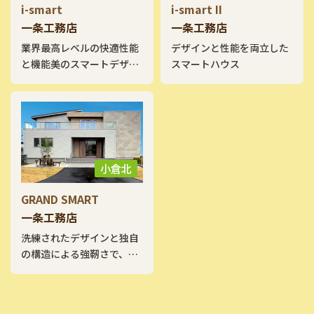
i-smart
i-smart II
一条工務店
一条工務店
業界最高レベルの快適性能
デザインと性能を両立した
と機能美のスマートデザイ
スマートハウス
ン住宅。
小倉北
GRAND SMART
一条工務店
洗練されたデザインと独自
の構造による強靭さで、強
く、美しい家。