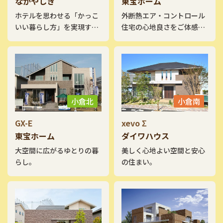
なかやしき
東宝ホーム
ホテルを思わせる「かっこ
外断熱エア・コントロール
いい暮らし方」を実現す
住宅の心地良さをご体感下
る。
さい。
小倉北
小倉南
GX-E
xevo Σ
東宝ホーム
ダイワハウス
大空間に広がるゆとりの暮
美しく心地よい空間と安心
らし。
の住まい。