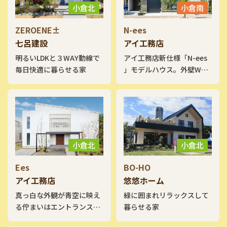
小倉北
小倉南
ZEROENE±
N-ees
七呂建設
アイ工務店
明るいLDKと３WAY動線で
アイ工務店新仕様「N-ees
毎日快適に暮らせる家
」モデルハウス。外壁W断
熱＋トリプルガラスによる
超高断熱住宅です。平屋を
モチーフにした外観と、ビ
ルトインガレージを囲む
LDK 。お気に入りのMINIと
いつも一緒です。 生活空間
小倉北
小倉北
の近くにハーフ収納、その
上にLDKと吹抜でつながる
Ees
BO-HO
スキップフロアの子供室、
アイ工務店
悠悠ホーム
ロフトや小屋裏収納など得
真っ白な外観が青空に映え
緑に囲まれリラックスして
意の収納や立体的な空間構
る佇まいはエントランスの
暮らせる家
成を感じてください。
2本のアイアンと2階のルー