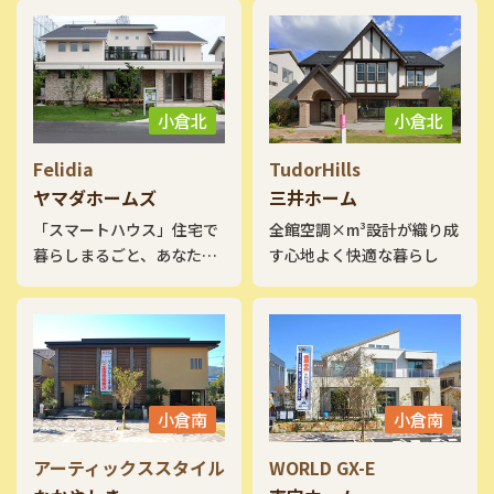
バーが印象的。玄関は吹き
抜けに向かって伸びるアイ
アン階段が来訪者を出迎え
ます。ちょっと籠れる畳敷
のハーフ収納や1.5階の趣味
小倉北
小倉北
部屋、小屋裏空間を活用し
たシアタールームは多彩な
Felidia
TudorHills
アイデア空間の使い方提案
ヤマダホームズ
三井ホーム
も見どころです。他にもデ
「スマートハウス」住宅で
全館空調×m³設計が織り成
ザイン性豊かなアイデアが
暮らしまるごと、あなたの
す心地よく快適な暮らし
いっぱいです。是非一度ご
未来を豊かに。
覧になって下さい。
小倉南
小倉南
アーティックススタイル
WORLD GX-E