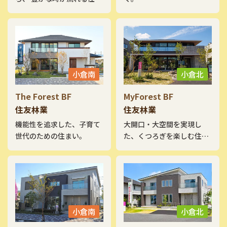
い。 自然の心地よさと調和
する暮らしをはじめません
か。
小倉南
小倉北
The Forest BF
MyForest BF
住友林業
住友林業
機能性を追求した、子育て
大開口・大空間を実現し
世代のための住まい。
た、くつろぎを楽しむ住ま
い。
小倉南
小倉北