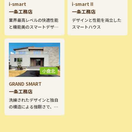
i-smart
i-smart II
一条工務店
一条工務店
業界最高レベルの快適性能
デザインと性能を両立した
と機能美のスマートデザイ
スマートハウス
ン住宅。
小倉北
GRAND SMART
一条工務店
洗練されたデザインと独自
の構造による強靭さで、強
く、美しい家。