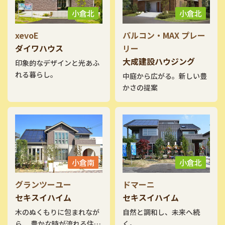
小倉北
小倉北
xevoE
パルコン・MAX プレー
ダイワハウス
リー
大成建設ハウジング
印象的なデザインと光あふ
れる暮らし。
中庭から広がる。新しい豊
かさの提案
小倉南
小倉北
グランツーユー
ドマーニ
セキスイハイム
セキスイハイム
木のぬくもりに包まれなが
自然と調和し、未来へ続
ら、 豊かな時が流れる住ま
く。