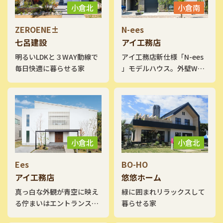
小倉北
小倉南
ZEROENE±
N-ees
七呂建設
アイ工務店
明るいLDKと３WAY動線で
アイ工務店新仕様「N-ees
毎日快適に暮らせる家
」モデルハウス。外壁W断
熱＋トリプルガラスによる
超高断熱住宅です。平屋を
モチーフにした外観と、ビ
ルトインガレージを囲む
LDK 。お気に入りのMINIと
いつも一緒です。 生活空間
小倉北
小倉北
の近くにハーフ収納、その
上にLDKと吹抜でつながる
Ees
BO-HO
スキップフロアの子供室、
アイ工務店
悠悠ホーム
ロフトや小屋裏収納など得
真っ白な外観が青空に映え
緑に囲まれリラックスして
意の収納や立体的な空間構
る佇まいはエントランスの
暮らせる家
成を感じてください。
2本のアイアンと2階のルー