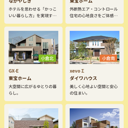
なかやしき
東宝ホーム
ホテルを思わせる「かっこ
外断熱エア・コントロール
いい暮らし方」を実現す
住宅の心地良さをご体感下
る。
さい。
小倉北
小倉南
GX-E
xevo Σ
東宝ホーム
ダイワハウス
大空間に広がるゆとりの暮
美しく心地よい空間と安心
らし。
の住まい。