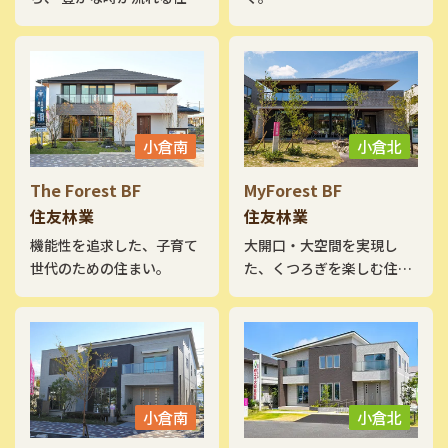
い。 自然の心地よさと調和
する暮らしをはじめません
か。
小倉南
小倉北
The Forest BF
MyForest BF
住友林業
住友林業
機能性を追求した、子育て
大開口・大空間を実現し
世代のための住まい。
た、くつろぎを楽しむ住ま
い。
小倉南
小倉北