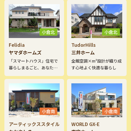
バーが印象的。玄関は吹き
抜けに向かって伸びるアイ
アン階段が来訪者を出迎え
ます。ちょっと籠れる畳敷
のハーフ収納や1.5階の趣味
小倉北
小倉北
部屋、小屋裏空間を活用し
たシアタールームは多彩な
Felidia
TudorHills
アイデア空間の使い方提案
ヤマダホームズ
三井ホーム
も見どころです。他にもデ
「スマートハウス」住宅で
全館空調×m³設計が織り成
ザイン性豊かなアイデアが
暮らしまるごと、あなたの
す心地よく快適な暮らし
いっぱいです。是非一度ご
未来を豊かに。
覧になって下さい。
小倉南
小倉南
アーティックススタイル
WORLD GX-E