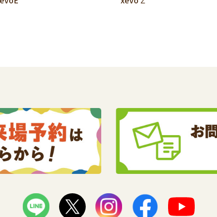
xevoE
xevo Σ